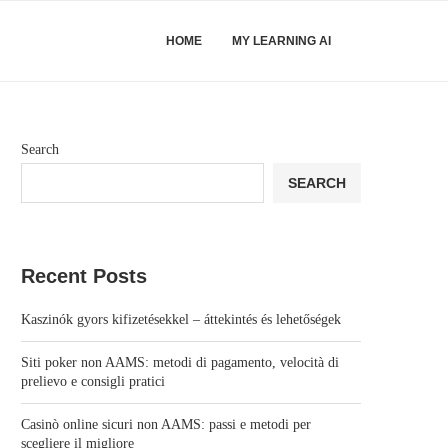
HOME
MY LEARNING AI
Search
SEARCH
Recent Posts
Kaszinók gyors kifizetésekkel – áttekintés és lehetőségek
Siti poker non AAMS: metodi di pagamento, velocità di
prelievo e consigli pratici
Casinò online sicuri non AAMS: passi e metodi per
scegliere il migliore