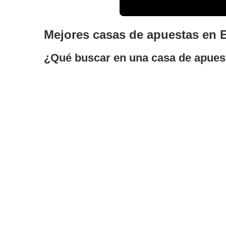
Mejores casas de apuestas en E
¿Qué buscar en una casa de apuest