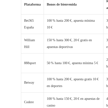
R
Plataforma
Bonos de bienvenida
a
Bet365
100 % hasta 200 €, apuesta mínima
3
España
10 €
b
William
150 % hasta 300 €, 20 € gratis en
3
Hill
apuestas deportivas
e
2
888sport
50 % hasta 100 €, apuesta mínima 5 €
b
100 % hasta 200 €, apuesta gratis 10 €
3
Betway
en deportes
b
100 % hasta 150 €, 20 € en apuestas de
4
Codere
casino
b