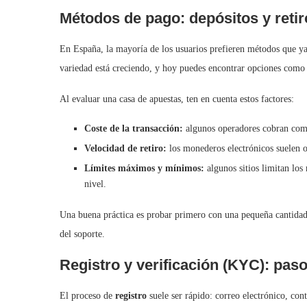
Métodos de pago: depósitos y retir
En España, la mayoría de los usuarios prefieren métodos que ya
variedad está creciendo, y hoy puedes encontrar opciones como 
Al evaluar una casa de apuestas, ten en cuenta estos factores:
Coste de la transacción:
algunos operadores cobran comis
Velocidad de retiro:
los monederos electrónicos suelen of
Límites máximos y mínimos:
algunos sitios limitan los 
nivel.
Una buena práctica es probar primero con una pequeña cantidad. 
del soporte.
Registro y verificación (KYC): paso
El proceso de
registro
suele ser rápido: correo electrónico, con