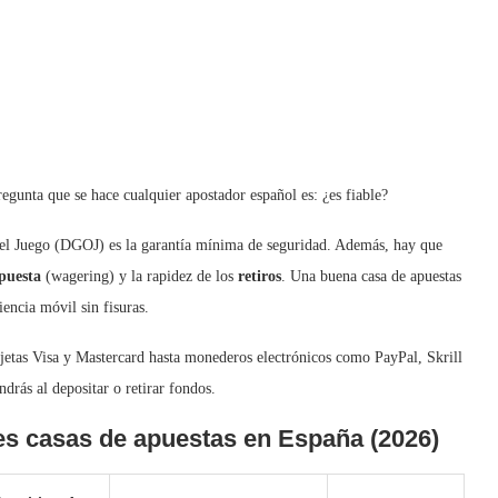
egunta que se hace cualquier apostador español es: ¿es fiable?
del Juego (DGOJ) es la garantía mínima de seguridad. Además, hay que
apuesta
(wagering) y la rapidez de los
retiros
. Una buena casa de apuestas
encia móvil sin fisuras.
rjetas Visa y Mastercard hasta monederos electrónicos como PayPal, Skrill
drás al depositar o retirar fondos.
es casas de apuestas en España (2026)