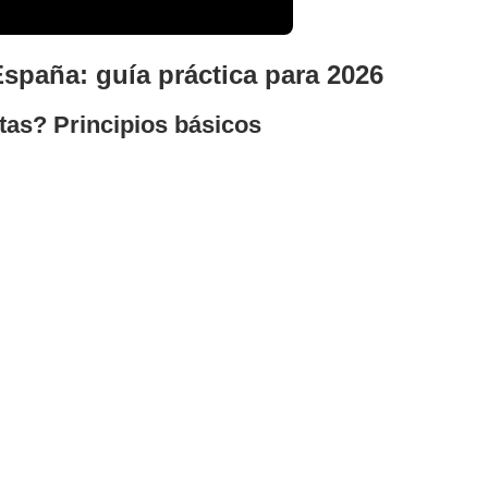
spaña: guía práctica para 2026
as? Principios básicos