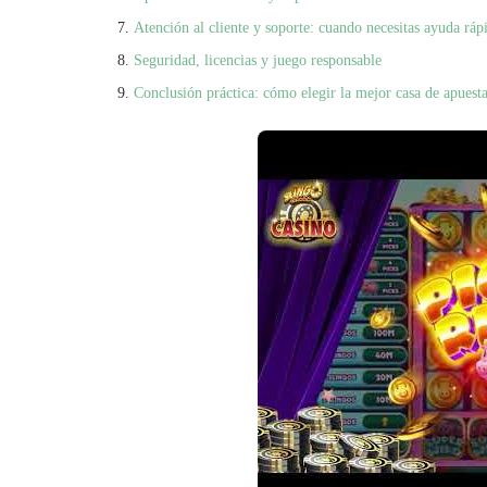
Atención al cliente y soporte: cuando necesitas ayuda ráp
Seguridad, licencias y juego responsable
Conclusión práctica: cómo elegir la mejor casa de apuesta