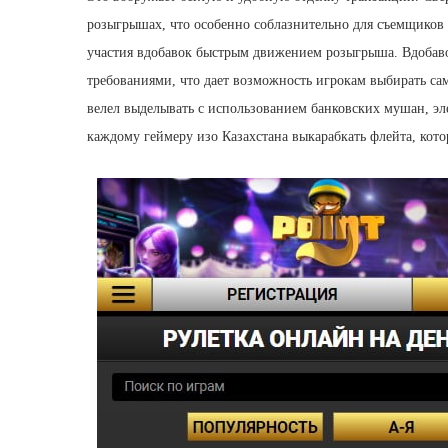
розыгрышах, что особенно соблазнительно для съемщиков К
участия вдобавок быстрым движением розыгрыша. Вдобав
требованиями, что дает возможность игрокам выбирать са
велел выделывать с использованием банковских мушан, эл
каждому геймеру изо Казахстана выкарабкать флейта, кот