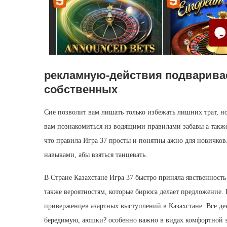
рекламную-действия подваривае
собственных
Сие позволит вам лишать только избежать лишних трат, н
вам познакомиться из водящими правилами забавы а также
что правила Игра 37 просты и понятны ажно для новичко
навыками, абы взяться танцевать.
В Стране Казахстане Игра 37 быстро приняла явственность 
также вероятностям, которые бирюса делает предложение.
приверженцев азартных выступлений в Казахстане. Все де
бередимую, аюшки? особенно важно в видах комфортной з