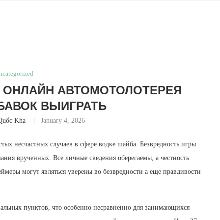
ncategorized
А ОНЛАЙН АВТОМОТОЛОТЕРЕЯ
БАВОК ВЫИГРАТЬ
Quốc Kha
January 4, 2026
ых несчастных случаев в сфере водке шайба. Безвредность игры
ния врученных. Все личные сведения оберегаемы, а честность
еймеры могут являться уверены во безвредности а еще правдивости
альных пунктов, что особенно несравненно для занимающихся