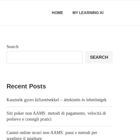
HOME
MY LEARNING AI
Search
SEARCH
Recent Posts
Kaszinók gyors kifizetésekkel – áttekintés és lehetőségek
Siti poker non AAMS: metodi di pagamento, velocità di
prelievo e consigli pratici
Casinò online sicuri non AAMS: passi e metodi per
scegliere il migliore